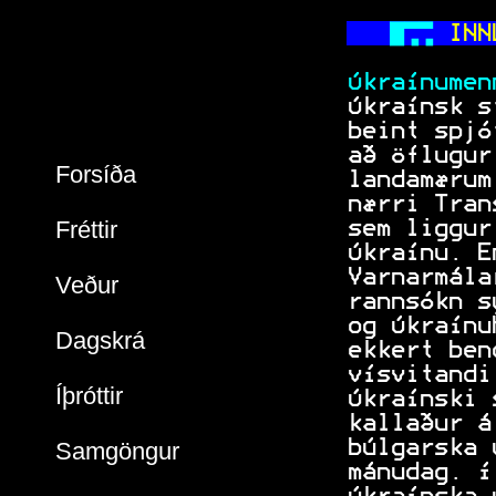
  
 INN
           
 Úkraínumen
 Úkraínsk s
 beint spjó
 að öflugur
Forsíða
 landamærum
 nærri Tran
Fréttir
 sem liggur
 Úkraínu. E
 Varnarmála
Veður
 rannsókn s
 og Úkraínu
Dagskrá
 ekkert ben
 vísvitandi
Íþróttir
 Úkraínski 
 kallaður á
 búlgarska 
Samgöngur
 mánudag. Í