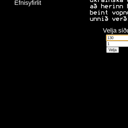
 úkraínska 
Efnisyfirlit
 að herinn 
 beint vopn
 unnið verð
Velja síð