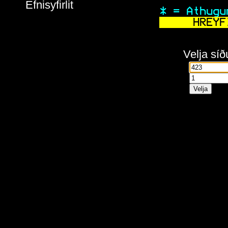
Efnisyfirlit
 * = Athugu
   HREYF
Velja síð