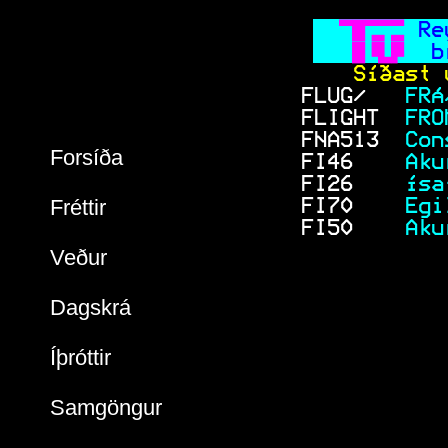
 
 Re
   
 b
    Síðast 
FLUG/
   FRÁ
FLIGHT
  FRO
FNA513 
 Con
Forsíða
FI46   
 Aku
FI26   
 Ísa
Fréttir
FI70   
 Egi
FI50   
 Aku
Veður
Dagskrá
Íþróttir
Samgöngur