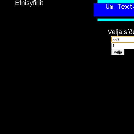
Efnisyfirlit
 Um Text
         
  
Velja síð