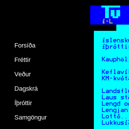
  
  
  
  
  Í-L 
        
 Íslensk
Forsíða
 Íþrótti
Fréttir
 Kauphöl
 Keflaví
Veður
 KM-kvót
Dagskrá
 Landsfl
 Laus st
Íþróttir
 Lengd o
 Lengjan
 Lottó..
Samgöngur
 Lukkusí