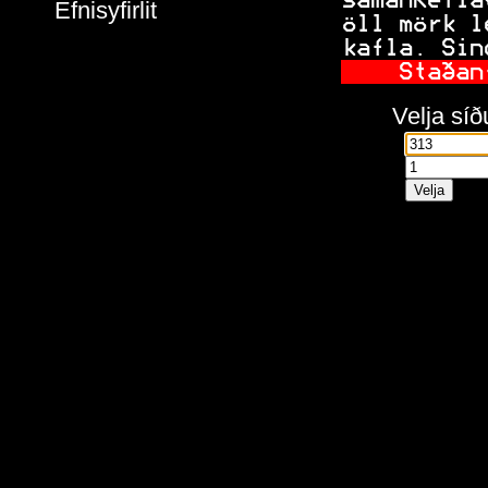
 samanKefla
Efnisyfirlit
 öll mörk l
 kafla. Sin
   Staðan
Velja síð