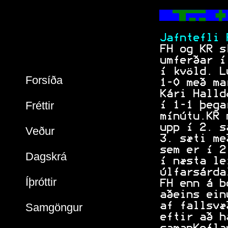
  
           
 Jafntefli 
 FH og KR s
 umferðar í
 í kvöld. L
Forsíða
 1-0 með ma
 Kári Halld
Fréttir
 í 1-1 þega
 mínútu.KR 
 upp í 2. s
Veður
 3. sæti me
 sem er í 2
Dagskrá
 í næsta le
 Úlfarsárda
Íþróttir
 FH enn á b
 aðeins ein
 af fallsvæ
Samgöngur
 eftir að h