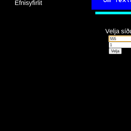
 Um Text
Efnisyfirlit
         
  
Velja síð